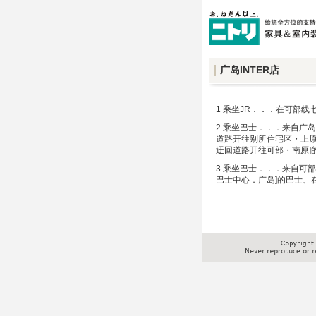
广岛INTER店
1 乘坐JR．．．在可部线
2 乘坐巴士．．．来自广
道路开往别所住宅区・上原
迂回道路开往可部・南原]
3 乘坐巴士．．．来自可
巴士中心．广岛]的巴士、在