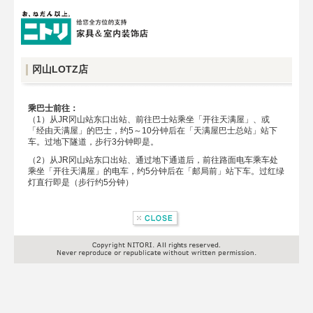
冈山LOTZ店
乘巴士前往：
（1）从JR冈山站东口出站、前往巴士站乘坐「开往天满屋」、或
「经由天满屋」的巴士，约5～10分钟后在「天满屋巴士总站」站下
车。过地下隧道，步行3分钟即是。
（2）从JR冈山站东口出站、通过地下通道后，前往路面电车乘车处
乘坐「开往天满屋」的电车，约5分钟后在「邮局前」站下车。过红绿
灯直行即是（步行约5分钟）