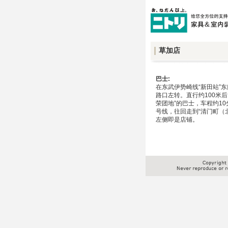
草加店
巴士:
在东武伊势崎线“新田站”
路口左转。直行约100米
荣团地”的巴士，车程约10
号线，往回走到“清门町（
左侧即是店铺。