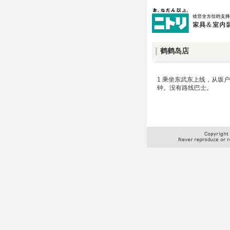
鹤鹤岛店
1 乘坐东武东上线，从坂
钟。没有路线巴士。