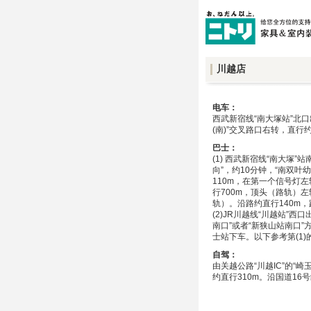
川越店
电车：
西武新宿线“南大塚站”北口
(南)”交叉路口右转，直行约
巴士：
(1) 西武新宿线“南大塚
向”，约10分钟，“南双叶
110m，在第一个信号灯
行700m，顶头（路轨）左
轨）。沿路约直行140m
(2)JR川越线“川越站”
南口”或者“新狭山站南口”
士站下车。以下参考第(1)
自驾：
由关越公路“川越IC”的“
约直行310m。沿国道16