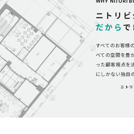
WHY
NITORI
B
ニトリビ
だから
で
すべてのお客様
べての空間を豊か
った顧客視点を
にしかない独自
ニトリ