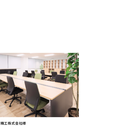
エリア分けを行
ィスとなるよう
引出、扉付き、など 収納のタイ
阪精工株式会社様