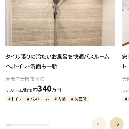
タイル張りの冷たいお風呂を快適バスルーム
家
へ。トイレ・洗面も一新
ト
大阪府大阪市Ｍ様
大
340
約
万円
リフォーム費用：
リ
# トイレ
# バスルーム
# 内装
# 洗面所
#