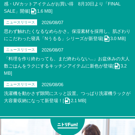
感・UVカットアイテムがお買い得 8月10日より「FINAL
SALE」開催[
1.6 MB]
2026/08/07
ニュースリリース
思わず触れたくなるなめらかさ。保湿素材を採用し、肌ざわり
にこだわった寝具「Nうるる」シリーズが新登場[
3.0 MB]
2026/08/07
ニュースリリース
「料理を作り終わっても、まだ終わらない...」お盆休みの大人
数ごはんをラクにするキッチンアイテムに新色が登場[
3.2
MB]
2026/08/06
ニュースリリース
洗濯機を動かさず隙間にスッと設置。つっぱり洗濯機ラックが
大容量収納になって新登場！[
2.1 MB]