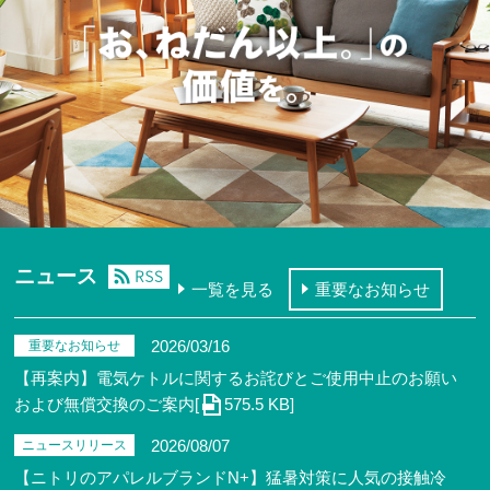
ニュース
一覧を見る
重要なお知らせ
2026/03/16
重要なお知らせ
【再案内】電気ケトルに関するお詫びとご使用中止のお願い
および無償交換のご案内[
575.5 KB]
2026/08/07
ニュースリリース
【ニトリのアパレルブランドN+】猛暑対策に人気の接触冷