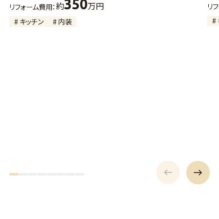
350
約
万円
リ
リフォーム費用：
#
# キッチン
# 内装