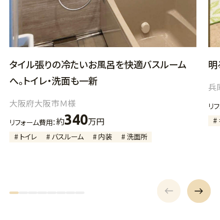
タイル張りの冷たいお風呂を快適バスルーム
明
へ。トイレ・洗面も一新
兵
大阪府大阪市Ｍ様
リ
340
#
約
万円
リフォーム費用：
# トイレ
# バスルーム
# 内装
# 洗面所