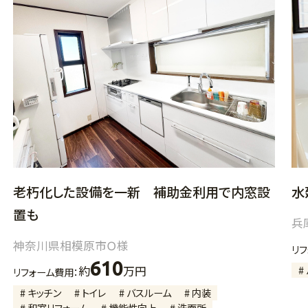
水
老朽化した設備を一新 補助金利用で内窓設
置も
兵
神奈川県相模原市Ｏ様
リ
610
#
約
万円
リフォーム費用：
# キッチン
# トイレ
# バスルーム
# 内装
# 和室リフォーム
# 機能性向上
# 洗面所