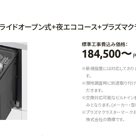
ライドオープン式+夜エココース+プラズマク
標準工事費込み価格：
184,500〜
円
※新規設置には対応しており
す。
※現地調査時に別途取り付け
だきます。
※交換対応可能なビルトイン食
みとなります。(メーカー・
※プラズマクラスターマークおよび
株式会社の商標です。