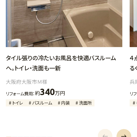
タイル張りの冷たいお風呂を快適バスルーム
４
へ。トイレ・洗面も一新
る
大阪府大阪市Ｍ様
兵
340
約
万円
リフォーム費用：
リ
# トイレ
# バスルーム
# 内装
# 洗面所
#