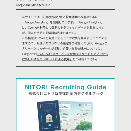
Google Analytics 取り扱い
当サイトでは、利用状況の分析と採用活動の改善のために
「Google Analytics」を使用しています。「Google Analytics」
は、Cookieを利用して匿名のトラフィックデータを収集します
が、個人を特定する情報は含まれません。
この機能はCookieを無効にすることで収集を拒否することができ
ますので、お使いのブラウザの設定をご確認ください。Google ア
ナリティクスでデータが収集、処理される仕組みについては、
Google社の
「GOOGLEのサービスを使用するサイトやアプリから
収集した情報のGOOGLEによる使用」
をご確認ください。