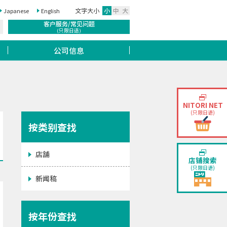
文字大小
小
中
大
Japanese
English
客户服务/常见问题
(只限日语)
公司信息
NITORI NET
(只限日语)
按类别查找
店舗
店铺搜索
(只限日语)
新闻稿
按年份查找