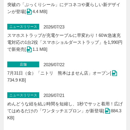
突破の「ぷっくりシール」にデコネコや夏らしい新デザイ
ンが登場[
4.4 MB]
2026/07/23
ニュースリリース
スマホストラップが充電ケーブルに早変わり！60Ｗ急速充
電対応の1台2役「スマホショルダーストラップ」を1,990円
で新発売[
1.1 MB]
2026/07/22
店舗
7月31日（金）「ニトリ 熊本はません店」オープン[
734.9 KB]
2026/07/21
ニュースリリース
めんどうな紐を結ぶ時間を短縮し、1秒でサッと着用！広げ
てはめるだけの「ワンタッチエプロン」が新登場[
884.3
KB]