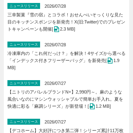
2026/07/28
ニュースリリース
三幸製菓『雪の宿』とコラボ！おせんべいそっくりな見た
目のキッチンスポンジを新発売！X(旧:Twitter)でのプレゼン
トキャンペーンも開催[
2.3 MB]
2026/07/28
ニュースリリース
冷凍庫内の「これ何だっけ？」を解決！4サイズから選べる
「インデックス付きフリーザーバッグ」を新発売[
1.9
MB]
2026/07/27
ニュースリリース
【ニトリのアパレルブランドN+】2,990円～。麻のような
風合いなのにマシンウォッシャブルで簡単お手入れ。夏を
快適に彩る「麻調シリーズ」が新登場！[
1.2 MB]
2026/07/27
ニュースリリース
【デコホーム】大好評につき第二弾！シリーズ累計11万枚