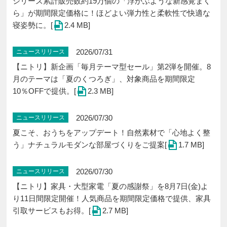
シリーズ累計販売数約19万個の「浮かぶような新感覚まく
ら」が期間限定価格に！ほどよい弾力性と柔軟性で快適な
寝姿勢に。[
2.4 MB]
2026/07/31
ニュースリリース
【ニトリ】新企画「毎月テーマ型セール」第2弾を開催。8
月のテーマは「夏のくつろぎ」、対象商品を期間限定
10％OFFで提供。[
2.3 MB]
2026/07/30
ニュースリリース
夏こそ、おうちをアップデート！自然素材で「心地よく整
う」ナチュラルモダンな部屋づくりをご提案[
1.7 MB]
2026/07/30
ニュースリリース
【ニトリ】家具・大型家電「夏の感謝祭」を8月7日(金)よ
り11日間限定開催！人気商品を期間限定価格で提供、家具
引取サービスもお得。[
2.7 MB]