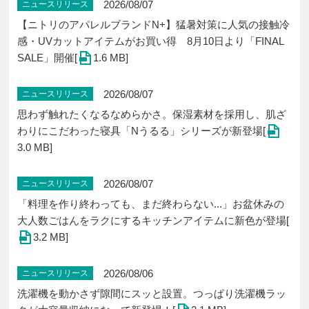
2026/08/07
ニュースリリース
【ニトリのアパレルブランドN+】猛暑対策に人気の接触冷
感・UVカットアイテムがお買い得 8月10日より「FINAL
SALE」開催[
1.6 MB]
2026/08/07
ニュースリリース
思わず触れたくなるなめらかさ。保湿素材を採用し、肌ざ
わりにこだわった寝具「Nうるる」シリーズが新登場[
3.0 MB]
2026/08/07
ニュースリリース
「料理を作り終わっても、まだ終わらない...」お盆休みの
大人数ごはんをラクにするキッチンアイテムに新色が登場[
3.2 MB]
2026/08/06
ニュースリリース
洗濯機を動かさず隙間にスッと設置。つっぱり洗濯機ラッ