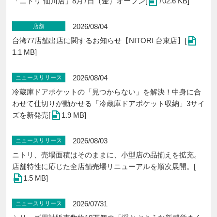
「ニトリ 仙川店」8⽉7⽇（金）オープン[
702.6 KB]
2026/08/04
店舗
台湾77店舗出店に関するお知らせ【NITORI 台東店】[
1.1 MB]
2026/08/04
ニュースリリース
冷蔵庫ドアポケットの「見つからない」を解決！中身に合
わせて仕切りが動かせる「冷蔵庫ドアポケット収納」3サイ
ズを新発売[
1.9 MB]
2026/08/03
ニュースリリース
ニトリ、売場面積はそのままに、小型店の品揃えを拡充。
店舗特性に応じた全店舗売場リニューアルを順次展開。[
1.5 MB]
2026/07/31
ニュースリリース