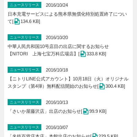
2016/10/24
ニュースリリース
日本充電サービスによる熊本県無償化特別処置終了につい
て[
134.6 KB]
2016/10/20
ニュースリリース
中華人民共和国10号店目の出店に関するお知らせ
【NITORI 上海七宝万科広場店】[
333.8 KB]
2016/10/18
ニュースリリース
【ニトリLINE公式アカウント】10月18日（火）オリジナル
スタンプ（第4弾）無料配信開始のお知らせ[
300.4 KB]
2016/10/13
ニュースリリース
「さいか屋藤沢店」出店のお知らせ[
99.9 KB]
2016/10/07
ニュースリリース
「名鉄百貨店本店」本館出店のお知らせ[
229.5 KB]