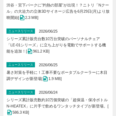
渋谷・宮下パークに"灼熱の部屋"が出現！？ニトリ「Nクー
ル」の大迫力の立体3Dサイネージ広告を6月29日(月)より放
映開始[
2.3 MB]
2026/06/25
ニュースリリース
シリーズ累計販売台数10万台突破のパーソナルチェア
「LE-01シリーズ」に立ち上がりを電動でサポートする機
能を追加！[
961.2 KB]
2026/06/25
ニュースリリース
暑さ対策を手軽に！工事不要なポータブルクーラーに木目
調デザインが新登場[
1.9 MB]
2026/06/24
ニュースリリース
シリーズ累計販売数約10万個突破の「超保温・保冷ボトル
N-HEATEX」に片手で飲めるワンタッチタイプが新登場。[
586.3 KB]