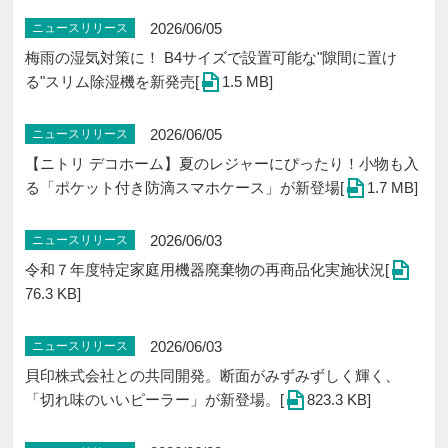
2026/06/05
ニュースリリース
梅雨の湿気対策に！ B4サイズで設置可能な"隙間に置け
る"スリム除湿機を新発売[
1.5 MB]
2026/06/05
ニュースリリース
【ニトリ デコホーム】夏のレジャーにぴったり！小物も入
る「ポケット付き防滴スマホケース」が新登場[
1.7 MB]
2026/06/03
ニュースリリース
令和７年度特定家庭用機器廃棄物の再商品化実施状況[
76.3 KB]
2026/06/03
ニュースリリース
貝印株式会社との共同開発。断面がみずみずしく輝く、
「切れ味のいいピーラー」が新登場。[
823.3 KB]