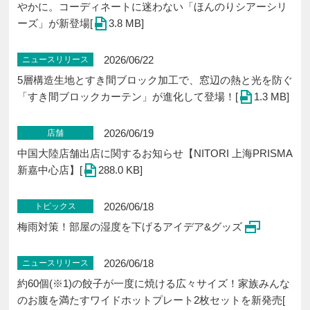
やかに。コーディネートに迷わない「ほんのりシアーシリ
ーズ」が新登場[
3.8 MB]
2026/06/22
ニュースリリース
5層構造生地とすき間ブロック加工で、窓辺の熱と光を防ぐ
「すき間ブロックカーテン」が進化して登場！[
1.3 MB]
2026/06/19
店舗
中国大陸店舗出店に関するお知らせ【NITORI 上海PRISMA
新嘉中心店】[
288.0 KB]
2026/06/18
トピックス
梅雨対策！部屋の湿度を下げるアイデア&グッズ
2026/06/18
ニュースリリース
約60個(※1)の餃子が一度に焼ける広々サイズ！家族みんな
のお腹を満たすワイドホットプレート2枚セットを新発売[