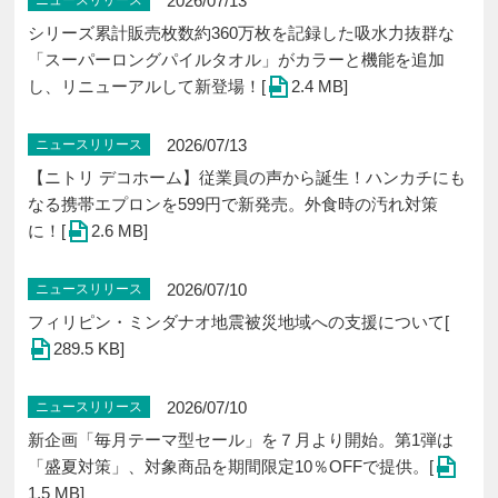
2026/07/13
ニュースリリース
シリーズ累計販売枚数約360万枚を記録した吸水力抜群な
「スーパーロングパイルタオル」がカラーと機能を追加
し、リニューアルして新登場！[
2.4 MB]
2026/07/13
ニュースリリース
【ニトリ デコホーム】従業員の声から誕生！ハンカチにも
なる携帯エプロンを599円で新発売。外食時の汚れ対策
に！[
2.6 MB]
2026/07/10
ニュースリリース
フィリピン・ミンダナオ地震被災地域への支援について[
289.5 KB]
2026/07/10
ニュースリリース
新企画「毎月テーマ型セール」を７月より開始。第1弾は
「盛夏対策」、対象商品を期間限定10％OFFで提供。[
1.5 MB]