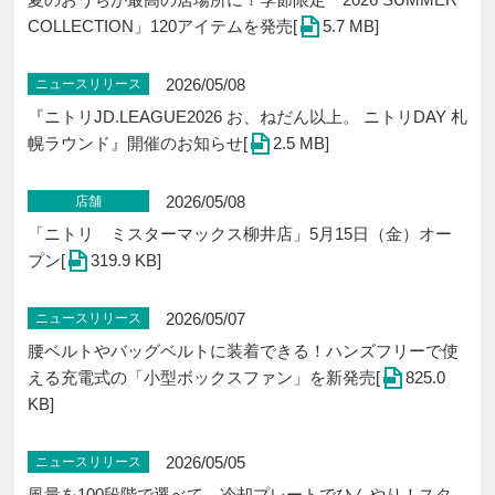
COLLECTION」120アイテムを発売[
5.7 MB]
2026/05/08
ニュースリリース
『ニトリJD.LEAGUE2026 お、ねだん以上。 ニトリDAY 札
幌ラウンド』開催のお知らせ[
2.5 MB]
2026/05/08
店舗
「ニトリ ミスターマックス柳井店」5月15日（金）オー
プン[
319.9 KB]
2026/05/07
ニュースリリース
腰ベルトやバッグベルトに装着できる！ハンズフリーで使
える充電式の「小型ボックスファン」を新発売[
825.0
KB]
2026/05/05
ニュースリリース
風量を100段階で選べて、冷却プレートでひんやり！スタ