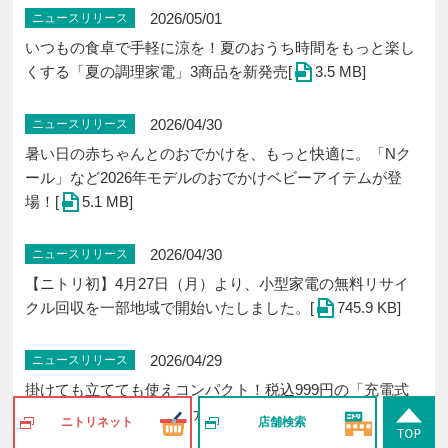
2026/05/01
ニュースリリース
いつもの食卓で手軽に涼を！夏のおうち時間をもっと楽し
くする「夏の調理家電」3商品を新発売[
3.5 MB]
2026/04/30
ニュースリリース
暑い日の赤ちゃんとのおでかけを、もっと快適に。「Nク
ール」など2026年モデルのおでかけベビーアイテムが登
場！[
5.1 MB]
2026/04/30
ニュースリリース
【ニトリ初】4月27日（月）より、小型家電の無料リサイ
クル回収を一部地域で開始いたしました。[
745.9 KB]
2026/04/29
ニュースリリース
掛けても立てても使えコンパクト！税込999円の「充電式
カラビナ付きハンディファン」が登場[
654.4 KB]
ニトリネット
店舗検索