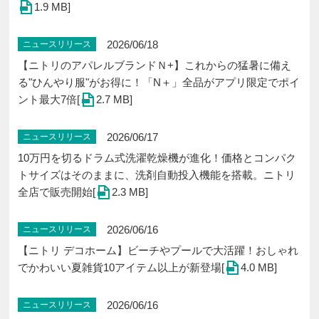
1.9 MB]
2026/06/18
ニュースリリース
【ニトリのアパレルブランドＮ+】これからの猛暑に備え
る"ひんやり服"がお得に！「N＋」全品がアプリ限定でポイ
ント最大7倍[
2.7 MB]
2026/06/17
ニュースリリース
10万円を切るドラム式洗濯乾燥機が進化！価格とコンパク
トサイズはそのままに、洗剤自動投入機能を搭載。ニトリ
全店で販売開始[
2.3 MB]
2026/06/16
ニュースリリース
【ニトリ デコホーム】ビーチやプールで大活躍！おしゃれ
でかわいい夏雑貨10アイテム以上が新登場[
4.0 MB]
2026/06/16
ニュースリリース