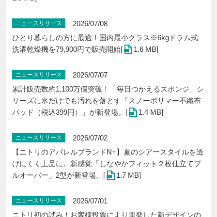
2026/07/08
ニュースリリース
ひとり暮らしの方に最適！国内最小クラス※6kgドラム式
洗濯乾燥機を79,900円で販売開始[
1.6 MB]
2026/07/07
ニュースリリース
累計販売数約1,100万個突破！「毎日つかえるスポンジ」シ
リーズに水だけでも汚れを落とす「スノーポリマー不織布
パッド（税込399円）」が新登場。[
1.4 MB]
2026/07/02
ニュースリリース
【ニトリのアパレルブランドN+】夏のシアースタイルを透
けにくく上品に。新感覚「しなやかフィット２枚仕立てプ
ルオーバー」2型が新登場。[
1.7 MB]
2026/07/01
ニュースリリース
ニトリ初の試み！お客様投票により開発した新デザインの