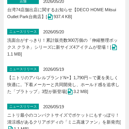
2026/05/20
店舗
台湾74店舗出店に関するお知らせ【DECO HOME Mitsui
Outlet Park台南店】[
937.4 KB]
2026/05/20
ニュースリリース
洗面台がすっきり！累計販売数900万個の「伸縮整理ボッ
クス クラネ」シリーズに新サイズ4アイテムが登場！[
1.1 MB]
2026/05/19
ニュースリリース
【ニトリのアパレルブランドN+】1,790円～で夏を美しく
快適に。下着メーカーと共同開発し、ホールド感を追求し
た「ブラトップ」3型が新登場[
3.2 MB]
2026/05/19
ニュースリリース
ニトリ最小のコンパクトサイズでポケットにもすっぽり！
清涼感があるクリアボディの「ミニ高速ファン」を新発売[
1.1 MB]