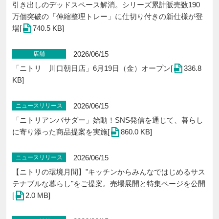
引き出しのデッドスペース解消。シリーズ累計販売数190
万個突破の「伸縮整理トレー」に仕切り付きの新仕様が登
場[
740.5 KB]
2026/06/15
店舗
「ニトリ 川口朝日店」6⽉19⽇（金）オープン[
336.8
KB]
2026/06/15
ニュースリリース
「ニトリアンバサダー」始動！SNS発信を通じて、暮らし
に寄り添った商品提案を実施[
860.0 KB]
2026/06/15
ニュースリリース
【ニトリの環境月間】"キッチンからみんなではじめるサス
テナブルな暮らし"をご提案。売場展開と特集ページを公開
[
2.0 MB]