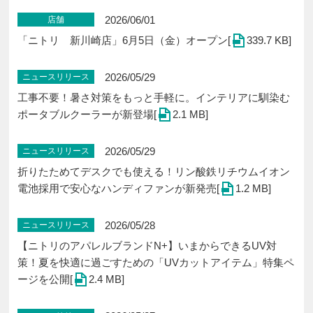
2026/06/01
店舗
「ニトリ 新川崎店」6⽉5⽇（金）オープン[
339.7 KB]
2026/05/29
ニュースリリース
工事不要！暑さ対策をもっと手軽に。インテリアに馴染む
ポータブルクーラーが新登場[
2.1 MB]
2026/05/29
ニュースリリース
折りたためてデスクでも使える！リン酸鉄リチウムイオン
電池採用で安心なハンディファンが新発売[
1.2 MB]
2026/05/28
ニュースリリース
【ニトリのアパレルブランドN+】いまからできるUV対
策！夏を快適に過ごすための「UVカットアイテム」特集ペ
ージを公開[
2.4 MB]