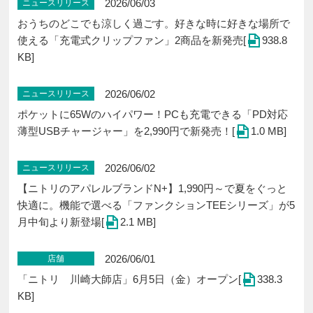
2026/06/03
ニュースリリース
おうちのどこでも涼しく過ごす。好きな時に好きな場所で
使える「充電式クリップファン」2商品を新発売[
938.8
KB]
2026/06/02
ニュースリリース
ポケットに65Wのハイパワー！PCも充電できる「PD対応
薄型USBチャージャー」を2,990円で新発売！[
1.0 MB]
2026/06/02
ニュースリリース
【ニトリのアパレルブランドN+】1,990円～で夏をぐっと
快適に。機能で選べる「ファンクションTEEシリーズ」が5
月中旬より新登場[
2.1 MB]
2026/06/01
店舗
「ニトリ 川崎大師店」6⽉5⽇（金）オープン[
338.3
KB]