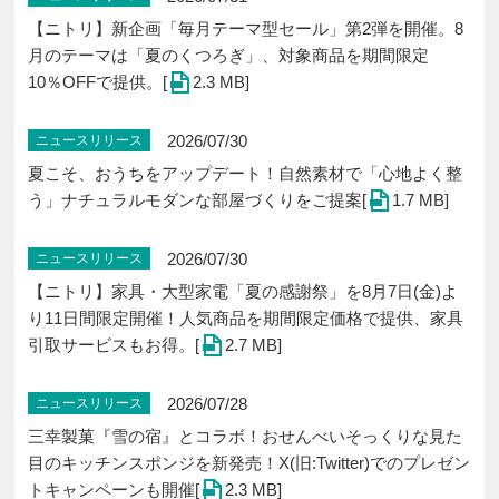
【ニトリ】新企画「毎月テーマ型セール」第2弾を開催。8
月のテーマは「夏のくつろぎ」、対象商品を期間限定
10％OFFで提供。[
2.3 MB]
2026/07/30
ニュースリリース
夏こそ、おうちをアップデート！自然素材で「心地よく整
う」ナチュラルモダンな部屋づくりをご提案[
1.7 MB]
2026/07/30
ニュースリリース
【ニトリ】家具・大型家電「夏の感謝祭」を8月7日(金)よ
り11日間限定開催！人気商品を期間限定価格で提供、家具
引取サービスもお得。[
2.7 MB]
2026/07/28
ニュースリリース
三幸製菓『雪の宿』とコラボ！おせんべいそっくりな見た
目のキッチンスポンジを新発売！X(旧:Twitter)でのプレゼン
トキャンペーンも開催[
2.3 MB]