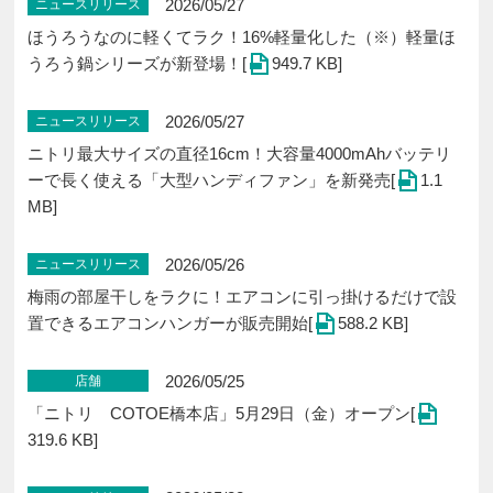
2026/05/27
ニュースリリース
ほうろうなのに軽くてラク！16%軽量化した（※）軽量ほ
うろう鍋シリーズが新登場！[
949.7 KB]
2026/05/27
ニュースリリース
ニトリ最大サイズの直径16cm！大容量4000mAhバッテリ
ーで長く使える「大型ハンディファン」を新発売[
1.1
MB]
2026/05/26
ニュースリリース
梅雨の部屋干しをラクに！エアコンに引っ掛けるだけで設
置できるエアコンハンガーが販売開始[
588.2 KB]
2026/05/25
店舗
「ニトリ COTOE橋本店」5⽉29⽇（金）オープン[
319.6 KB]