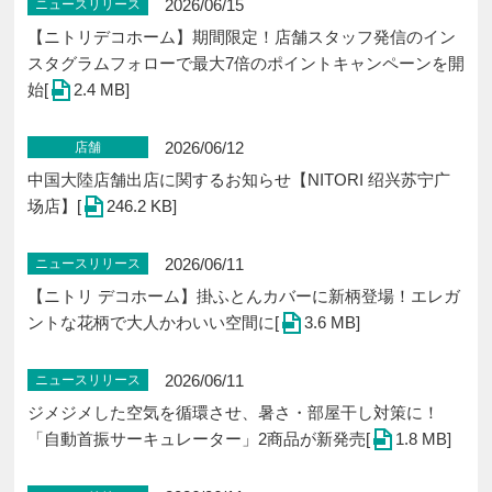
2026/06/15
ニュースリリース
【ニトリデコホーム】期間限定！店舗スタッフ発信のイン
スタグラムフォローで最大7倍のポイントキャンペーンを開
始[
2.4 MB]
2026/06/12
店舗
中国大陸店舗出店に関するお知らせ【NITORI 绍兴苏宁广
场店】[
246.2 KB]
2026/06/11
ニュースリリース
【ニトリ デコホーム】掛ふとんカバーに新柄登場！エレガ
ントな花柄で大人かわいい空間に[
3.6 MB]
2026/06/11
ニュースリリース
ジメジメした空気を循環させ、暑さ・部屋干し対策に！
「自動首振サーキュレーター」2商品が新発売[
1.8 MB]