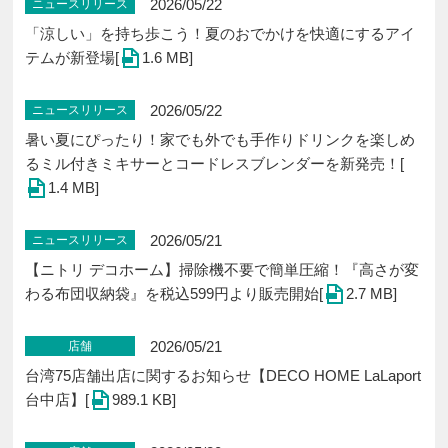
2026/05/22
ニュースリリース
「涼しい」を持ち歩こう！夏のおでかけを快適にするアイ
テムが新登場[
1.6 MB]
2026/05/22
ニュースリリース
暑い夏にぴったり！家でも外でも手作りドリンクを楽しめ
るミル付きミキサーとコードレスブレンダーを新発売！[
1.4 MB]
2026/05/21
ニュースリリース
【ニトリ デコホーム】掃除機不要で簡単圧縮！『高さが変
わる布団収納袋』を税込599円より販売開始[
2.7 MB]
2026/05/21
店舗
台湾75店舗出店に関するお知らせ【DECO HOME LaLaport
台中店】[
989.1 KB]