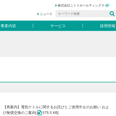
株式会社ニトリ
ホールディングス
ニュース
事業内容
サービス
採用情報
【再案内】電気ケトルに関するお詫びとご使用中止のお願い およ
び無償交換のご案内[
575.5 KB]