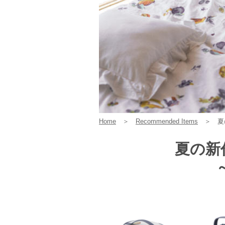
Home
＞
Recommended Items
＞
夏
夏の新